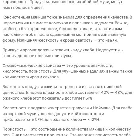
коричневого. Продукты, выпеченные из обойной муки, могут
иметь белесый цвет.
Консистенция мякиша тоже значима для определения качества. В
норме мякиш не имеет комочков и признаков недомеса. Важно,
чтобы он был пропеченным, без следов влаги, и пластичным
настолько, чтобы после сдавливания мог принять изначальную
форму. Излишняя жесткость и крошковатость — это изъян.
Привкус и аромат должны отвечать виду хлеба. Недопустимы
горечь, дополнительные привкусы.
Физико-химические
свойства — это уровень влажности,
кислотность, пористость. Для улучшенных изделиях важны также
количество жиров и сахаров.
Влажность продукта зависит от рецепта и связана с пищевой
ценностью. В норме влажность хлеба составляет 42% — 48%, для
ржаного хлеба этот показатель достигает 51%.
Кислотность продукта измеряется градусами Неймана. Для хлеба
из сортовой муки уровень допустимой кислотности
приближается к 5°Н, для ржаного хлеба — к 12°Н.
Пористость — это соотношение количества мякиша к количеству
пор. Она измеряется в процентах. Стандартная пористость хлеба