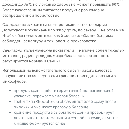
доходит до 75%, но у ржаных хлебов не может превышать 60%.
Более качественным считается продукт с равномерно
распределенной пористостью.
Содержание жиров и сахара прописано в госстандартах.
Допускаются отклонения по жиру до 1%, по сахару — не более 2%.
Чтобы обеспечить оптимальный состав хлеба, необходимо
соблюдать рецептуру и технологию производства.
Санитарно-гигиенические
показатели — наличие солей тяжелых
металлов, радионуклидов, микробиальная зараженность
регулируются нормами СанПиН.
Использование вспомогательного сырья низкого качества,
нарушение правил перевозки хранения приводит к развитию
микрофлоры:
продукт, хранящийся в герметичной полиэтиленовой
упаковке, поражает меловая болезнь;
грибы типа Rhodotorula обсеменяют хлеб сразу после
выпечки и вызывают кровавую болезнь;
хранение продукта в сыром помещении провоцирует
деятельность картофельной и сенной палочки, от чего в
мякише формируется слизь.