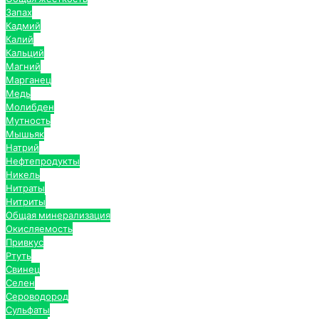
Запах
Кадмий
Калий
Кальций
Магний
Марганец
Медь
Молибден
Мутность
Мышьяк
Натрий
Нефтепродукты
Никель
Нитраты
Нитриты
Общая минерализация
Окисляемость
Привкус
Ртуть
Свинец
Селен
Сероводород
Сульфаты