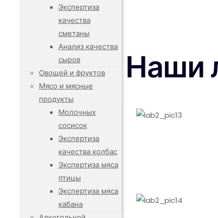
Экспертиза
качества
сметаны
Анализ качества
Наши 
сыров
Овощей и фруктов
Мясо и мясные
продукты
Молочных
сосисок
Экспертиза
качества колбас
Экспертиза мяса
птицы
Экспертиза мяса
кабана
Алкогольной