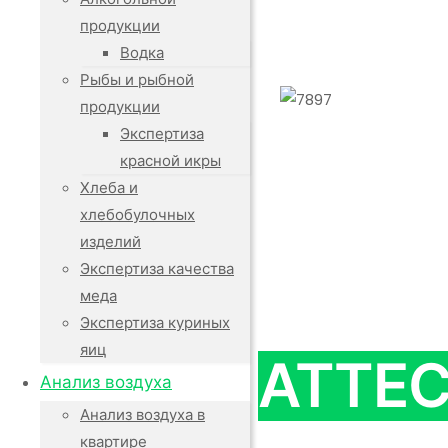
продукции
Водка
Рыбы и рыбной
продукции
Экспертиза
красной икры
Хлеба и
хлебобулочных
изделий
Экспертиза качества
меда
Экспертиза куриных
яиц
АТТЕ
Анализ воздуха
Анализ воздуха в
квартире