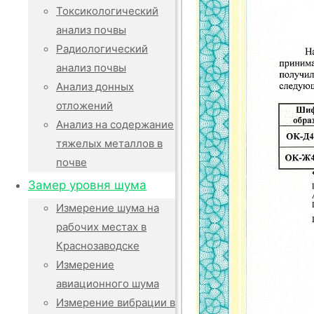
Токсикологический
анализ почвы
Радиологический
анализ почвы
Анализ донных
отложений
Анализ на содержание
тяжелых металлов в
почве
Замер уровня шума
Измерение шума на
рабочих местах в
Краснозаводске
Измерение
авиационного шума
Измерение вибрации в