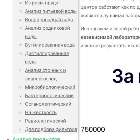
Из реки, пруда
центре работают как по 
Анализ питьевой воды
являются лучшими лабора
Водопроводная вода
Анализ родниковой
Используем в своей работ
воды
независимой лаборатор
Бутилированная вода
искажая результаты иссл
Дистиллированная
вода
За
Анализ сточных и
ливневых вод
Микробиологический
Бактериологический
Органолептический
На жесткость
Радиологический
750000
Для подбора фильтров
Анализ продуктов