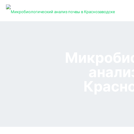
Микробио
анали
Красн