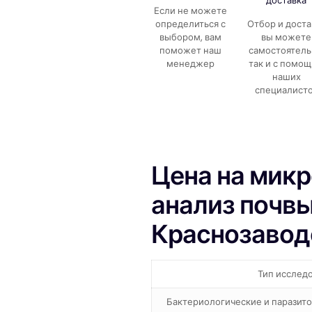
доставка
Если не можете
определиться с
Отбор и доста
выбором, вам
вы можете
поможет наш
самостоятель
менеджер
так и с помо
наших
специалист
Цена на мик
анализ почвы
Краснозавод
Тип исслед
Бактериологические и паразит