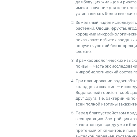
для будущих жильцов и риэлт
имеют значение для ценителя 
устанавливать более высокие
Земельный надел используетс
растений. Овощи, фрукты, ягоды
хорошими микробиологическим
показывают избыток вредных 
получить урожай без коррекци
сложно.
В рамках экологических изыс
почвы — часть экоисследований
микробиологический состав по
При планировании водоснабжен
колодцев и скважин — исслед
Водоносный горизонт сообщае
друг друга. Т.е. бактерии из п
всей полной картины закажите 
Перед благоустройством прид
эксплуатацию. Застройщики з
качественную среду уже в бли
претензий от клиентов, и пов
высадкой деревьев, кустарник