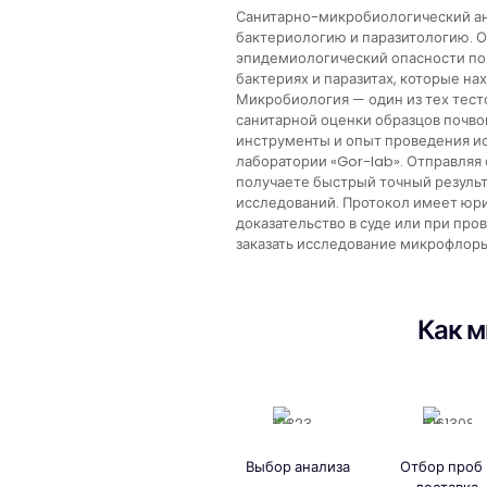
Санитарно-микробиологический ан
бактериологию и паразитологию. О
эпидемиологический опасности по
бактериях и паразитах, которые нах
Микробиология — один из тех тест
санитарной оценки образцов почво
инструменты и опыт проведения исс
лаборатории «Gor-lab». Отправляя 
получаете быстрый точный резуль
исследований. Протокол имеет юри
доказательство в суде или при пр
заказать исследование микрофлоры
Как м
Выбор анализа
Отбор проб 