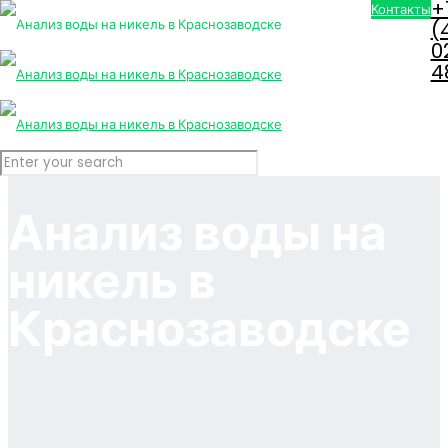
+
Контакты
(
0
4
Анализ воды на
никель в
Краснозаводске