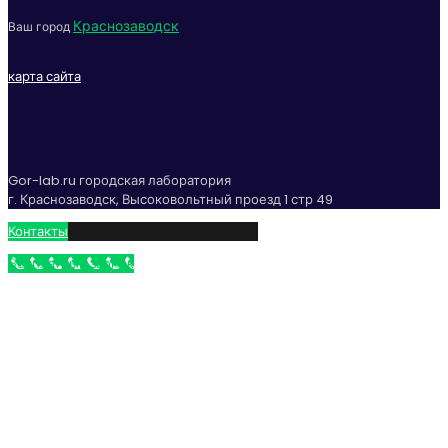
Краснозаводск
Ваш город
карта сайта
Gor-lab.ru городская лаборатория
г. Краснозаводск, Высоковольтный проезд 1 стр 49
Контакты
Бесплатный звонок