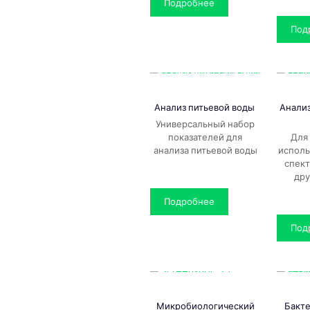
Подробнее
Под
Анализ питьевой воды
Анали
Универсальный набор
показателей для
Для
анализа питьевой воды
исполь
спек
дру
Подробнее
Под
Микробиологический
Бакт