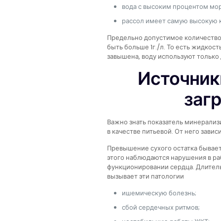
вода с высоким процентом морс
рассол имеет самую высокую 
Предельно допустимое количество 
быть больше 1г./л. То есть жидкос
завышена, воду используют только
Источник
заг
Важно знать показатель минерализ
в качестве питьевой. От него завис
Превышение сухого остатка бывает 
этого наблюдаются нарушения в рабо
функционировании сердца. Длител
вызывает эти патологии
ишемическую болезнь;
сбой сердечных ритмов;