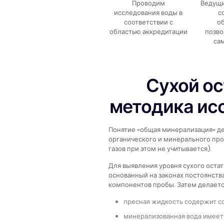
Проводим
Ведущи
исследования воды в
с
соответствии с
о
областью аккредитации
позво
са
Сухой ос
методика ис
Понятие «общая минерализация» д
органического и минерального пр
газов при этом не учитывается).
Для выявления уровня сухого оста
основанный на законах постоянства
компонентов пробы. Затем делаетс
пресная жидкость содержит сол
минерализованная вода имеет от 