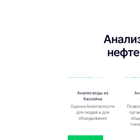
Анали
нефт
Анализ воды из
Ан
бассейна
Оценка безопасности
Позво
для людей и для
орга
оборудования
общ
токс