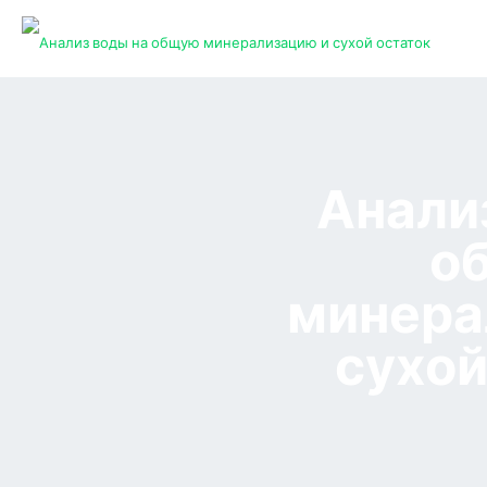
Анали
о
минера
сухой