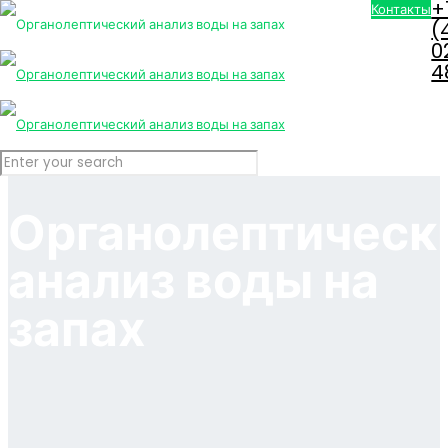
+
Контакты
(
0
4
Органолептическ
анализ воды на
запах