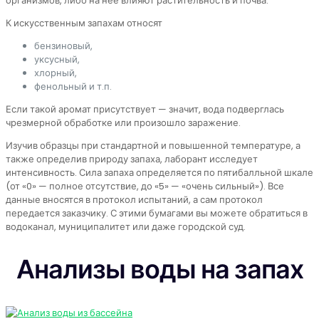
организмов, либо на нее влияют растительность и почва.
К искусственным запахам относят
бензиновый,
уксусный,
хлорный,
фенольный и т.п.
Если такой аромат присутствует — значит, вода подверглась
чрезмерной обработке или произошло заражение.
Изучив образцы при стандартной и повышенной температуре, а
также определив природу запаха, лаборант исследует
интенсивность. Сила запаха определяется по пятибалльной шкале
(от «0» — полное отсутствие, до «5» — «очень сильный»). Все
данные вносятся в протокол испытаний, а сам протокол
передается заказчику. С этими бумагами вы можете обратиться в
водоканал, муниципалитет или даже городской суд.
Анализы воды на запах